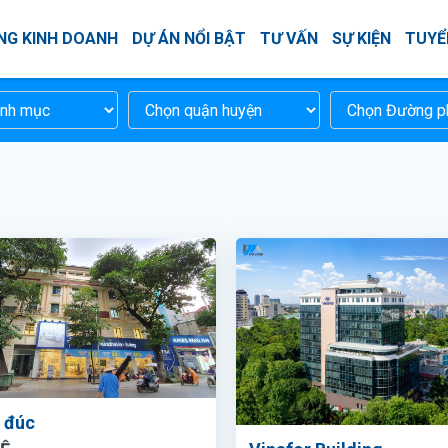
NG KINH DOANH
DỰ ÁN NỔI BẬT
TƯ VẤN
SỰ KIỆN
TUYỂ
 đúc