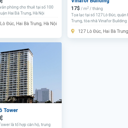
HỆ
Vinafor Building
văn phòng cho thuê tại số 100
17$
2
/ m
/ tháng
quận Hai Bà Trưng, Hà Nội
Tọa lạc tại số 127 Lò Đúc, quận 
Trưng, tòa nhà Vinafor Building
Lò Đúc, Hai Bà Trưng, Hà Nội
phòng cho thuê Hạng B hiện đan
127 Lò Đúc, Hai Bà Trưng
chọn thuê văn phòng tại Hai Bà
ô Tower
HỆ
Tower là tổ hợp căn hộ, trung