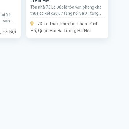
LIÊN HỆ
Tòa nhà 73 Lò Đúc là tòa văn phòng cho
thuê có kết cấu 07 tầng nổi và 01 tầng
Hai Bà
hầm với tổng diện tích cho thuê lên đến
 – văn
73 Lò Đúc, Phường Phạm Đình
145m²/sàn.
g là lựa
Hổ, Quận Hai Bà Trưng, Hà Nội
, Hà Nội
 Trưng.