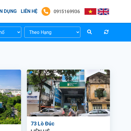
N DỤNG
LIÊN HỆ
0915169936
73 Lò Đúc