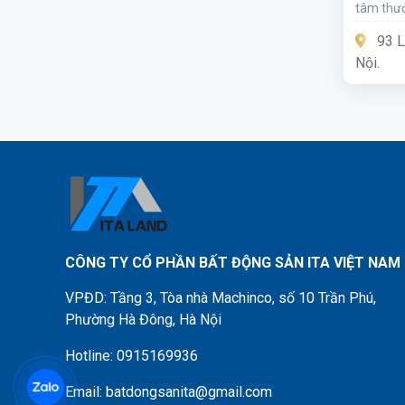
tâm thươ
hạng C ch
93 L
Đúc, Quậ
Nội.
CÔNG TY CỔ PHẦN BẤT ĐỘNG SẢN ITA VIỆT NAM
VPĐD: Tầng 3, Tòa nhà Machinco, số 10 Trần Phú,
Phường Hà Đông, Hà Nội
Hotline: 0915169936
Email: batdongsanita@gmail.com