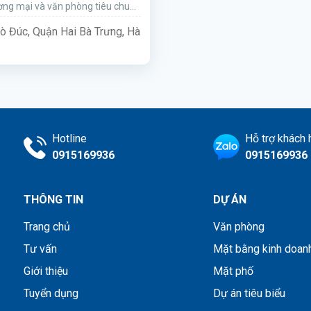
ng mại và văn phòng tiêu chuẩn
o thuê có địa chỉ tại số 93 Lò
ò Đúc, Quận Hai Bà Trưng, Hà
n Hai Bà Trưng.
Hotline
Hỗ trợ khách
0915169936
0915169936
THÔNG TIN
DỰ ÁN
Trang chủ
Văn phòng
Tư vấn
Mặt bằng kinh doan
Giới thiệu
Mặt phố
Tuyển dụng
Dự án tiêu biểu