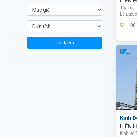
LIÊN 
Tòa nhà 
Lò Đúc, 
100 
Tìm kiếm
Kinh Đ
LIÊN 
Kinh Đô 