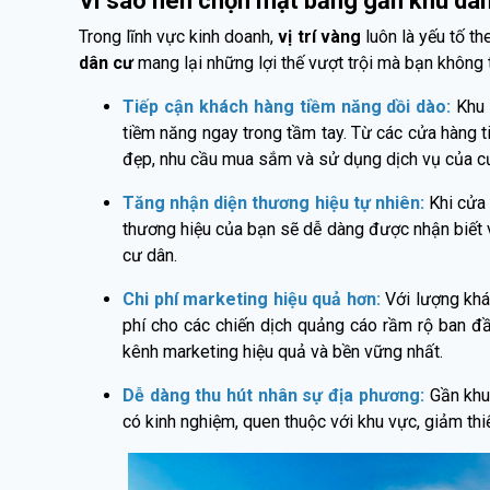
Vì sao nên chọn mặt bằng gần khu dâ
Trong lĩnh vực kinh doanh,
vị trí vàng
luôn là yếu tố th
dân cư
mang lại những lợi thế vượt trội mà bạn không 
Tiếp cận khách hàng tiềm năng dồi dào:
Khu 
tiềm năng ngay trong tầm tay. Từ các cửa hàng ti
đẹp, nhu cầu mua sắm và sử dụng dịch vụ của cư 
Tăng nhận diện thương hiệu tự nhiên:
Khi cửa
thương hiệu của bạn sẽ dễ dàng được nhận biết v
cư dân.
Chi phí marketing hiệu quả hơn:
Với lượng khá
phí cho các chiến dịch quảng cáo rầm rộ ban đầ
kênh marketing hiệu quả và bền vững nhất.
Dễ dàng thu hút nhân sự địa phương:
Gần khu
có kinh nghiệm, quen thuộc với khu vực, giảm thiể