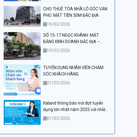
CHO THUÊ TÒA NHÀ LÔ GÓC VĂN
PHÚ: MẶT TIỀN 30M ĐẮC ĐỊA
19/03/2026
SỐ 15-17 NGỌC KHÁNH: MẶT
BẰNG KINH DOANH ĐẮC ĐỊA –
ĐIỂM ĐẾN LÝ TƯỞNG CHO PHÒNG
19/03/2026
KHÁM VÀ THẨM MỸ VIỆN CAO CẤP
TUYỂN DỤNG NHÂN VIÊN CHĂM
SÓC KHÁCH HÀNG
01/03/2026
Italand thông báo mở đợt tuyển
dụng lớn nhất năm 2025 với nhiều
cơ hội việc làm hấp dẫn
01/03/2026