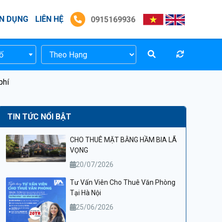
N DỤNG
LIÊN HỆ
0915169936
ố
phí
TIN TỨC NỔI BẬT
CHO THUÊ MẶT BẰNG HẦM BIA LÃ
VỌNG
20/07/2026
Tư Vấn Viên Cho Thuê Văn Phòng
Tại Hà Nội
25/06/2026