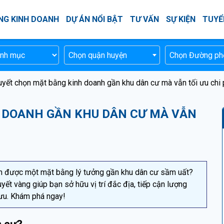
NG KINH DOANH
DỰ ÁN NỔI BẬT
TƯ VẤN
SỰ KIỆN
TUYỂ
Chọn quận huyện
Chọn Đường ph
uyết chọn mặt bằng kinh doanh gần khu dân cư mà vẫn tối ưu chi 
H DOANH GẦN KHU DÂN CƯ MÀ VẪN
m được một mặt bằng lý tưởng gần khu dân cư sầm uất?
uyết vàng giúp bạn sở hữu vị trí đắc địa, tiếp cận lượng
ưu. Khám phá ngay!