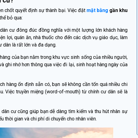
n cư?
en chốt quyết định sự thành bại. Việc đặt
mặt bằng
gần khu
thể bỏ qua:
dân cư đông đúc đồng nghĩa với một lượng lớn khách hàng
ện lợi, quán ăn, nhà thuốc cho đến các dịch vụ giáo dục, làm
dân là rất lớn và đa dạng.
 hàng của bạn nằm trong khu vực sinh sống của nhiều người,
à ghi nhớ hơn thông qua việc đi lại, sinh hoạt hàng ngày của
ch hàng ổn định sẵn có, bạn sẽ không cần tốn quá nhiều chi
u. Việc truyền miệng (word-of-mouth) từ chính cư dân sẽ là
 dân cư cũng giúp bạn dễ dàng tìm kiếm và thu hút nhân sự
u thời gian và chi phí di chuyển cho nhân viên.