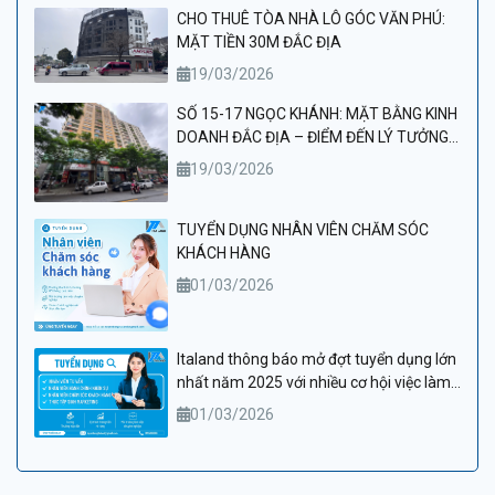
CHO THUÊ TÒA NHÀ LÔ GÓC VĂN PHÚ:
MẶT TIỀN 30M ĐẮC ĐỊA
19/03/2026
SỐ 15-17 NGỌC KHÁNH: MẶT BẰNG KINH
DOANH ĐẮC ĐỊA – ĐIỂM ĐẾN LÝ TƯỞNG
CHO PHÒNG KHÁM VÀ THẨM MỸ VIỆN
19/03/2026
CAO CẤP
TUYỂN DỤNG NHÂN VIÊN CHĂM SÓC
KHÁCH HÀNG
01/03/2026
Italand thông báo mở đợt tuyển dụng lớn
nhất năm 2025 với nhiều cơ hội việc làm
hấp dẫn
01/03/2026