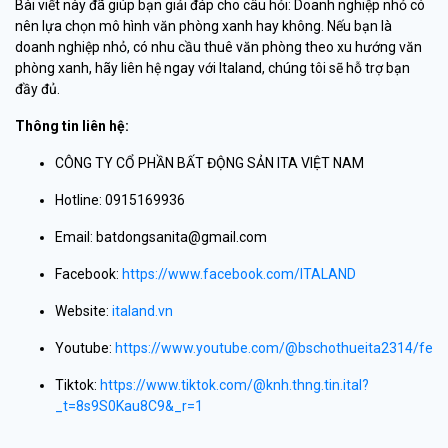
Bài viết này đã giúp bạn giải đáp cho câu hỏi: Doanh nghiệp nhỏ có
nên lựa chọn mô hình văn phòng xanh hay không. Nếu bạn là
doanh nghiệp nhỏ, có nhu cầu thuê văn phòng theo xu hướng văn
phòng xanh, hãy liên hệ ngay với Italand, chúng tôi sẽ hỗ trợ bạn
đầy đủ.
Thông tin liên hệ:
CÔNG TY CỔ PHẦN BẤT ĐỘNG SẢN ITA VIỆT NAM
Hotline: 0915169936
Email: batdongsanita@gmail.com
Facebook:
https://www.facebook.com/ITALAND
Website:
italand.vn
Youtube:
https://www.youtube.com/@bschothueita2314/feat
Tiktok:
https://www.tiktok.com/@knh.thng.tin.ital?
_t=8s9S0Kau8C9&_r=1