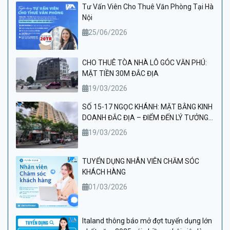
Tư Vấn Viên Cho Thuê Văn Phòng Tại Hà
Nội
25/06/2026
CHO THUÊ TÒA NHÀ LÔ GÓC VĂN PHÚ:
MẶT TIỀN 30M ĐẮC ĐỊA
19/03/2026
SỐ 15-17 NGỌC KHÁNH: MẶT BẰNG KINH
DOANH ĐẮC ĐỊA – ĐIỂM ĐẾN LÝ TƯỞNG
CHO PHÒNG KHÁM VÀ THẨM MỸ VIỆN
19/03/2026
CAO CẤP
TUYỂN DỤNG NHÂN VIÊN CHĂM SÓC
KHÁCH HÀNG
01/03/2026
Italand thông báo mở đợt tuyển dụng lớn