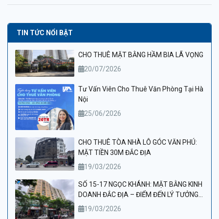
TIN TỨC NỔI BẬT
CHO THUÊ MẶT BẰNG HẦM BIA LÃ VỌNG
20/07/2026
Tư Vấn Viên Cho Thuê Văn Phòng Tại Hà
Nội
25/06/2026
CHO THUÊ TÒA NHÀ LÔ GÓC VĂN PHÚ:
MẶT TIỀN 30M ĐẮC ĐỊA
19/03/2026
SỐ 15-17 NGỌC KHÁNH: MẶT BẰNG KINH
DOANH ĐẮC ĐỊA – ĐIỂM ĐẾN LÝ TƯỞNG
CHO PHÒNG KHÁM VÀ THẨM MỸ VIỆN
19/03/2026
CAO CẤP