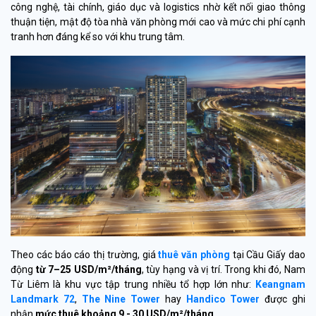
công nghệ, tài chính, giáo dục và logistics nhờ kết nối giao thông
thuận tiện, mật độ tòa nhà văn phòng mới cao và mức chi phí cạnh
tranh hơn đáng kể so với khu trung tâm.
Theo các báo cáo thị trường, giá
thuê văn phòng
tại Cầu Giấy dao
động
từ 7–25 USD/m²/tháng
, tùy hạng và vị trí. Trong khi đó, Nam
Từ Liêm là khu vực tập trung nhiều tổ hợp lớn như:
Keangnam
Landmark 72
,
The Nine Tower
hay
Handico Tower
được ghi
nhận
mức thuê khoảng 9 - 30 USD/m²/tháng
.