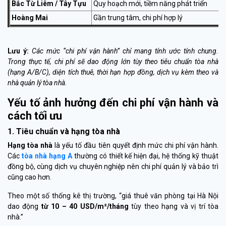
Bắc Từ Liêm / Tây Tựu
Quy hoạch mới, tiềm năng phát triển
Hoàng Mai
Gần trung tâm, chi phí hợp lý
Lưu ý
:
Các mức “chi phí vận hành” chỉ mang tính ước tính chung.
Trong thực tế, chi phí sẽ dao động lớn tùy theo tiêu chuẩn tòa nhà
(hạng A/B/C), diện tích thuê, thời hạn hợp đồng, dịch vụ kèm theo và
nhà quản lý tòa nhà.
Yếu tố ảnh hưởng đến chi phí vận hành và
cách tối ưu
1. Tiêu chuẩn và hạng tòa nhà
Hạng tòa nhà
là yếu tố đầu tiên quyết định mức chi phí vận hành.
Các
tòa nhà hạng A
thường có thiết kế hiện đại, hệ thống kỹ thuật
đồng bộ, cùng dịch vụ chuyên nghiệp nên chi phí quản lý và bảo trì
cũng cao hơn.
Theo một số thống kê thị trường, “giá thuê văn phòng tại Hà Nội
dao động
từ 10 – 40 USD/m²/tháng
tùy theo hạng và vị trí tòa
nhà.”