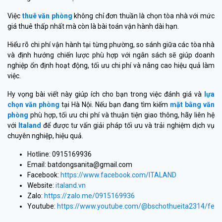
Việc
thuê văn phòng
không chỉ đơn thuần là chọn tòa nhà với mức
giá thuê thấp nhất mà còn là bài toán vận hành dài hạn.
Hiểu rõ chi phí vận hành tại từng phường, so sánh giữa các tòa nhà
và định hướng chiến lược phù hợp với ngân sách sẽ giúp doanh
nghiệp ổn định hoạt động, tối ưu chi phí và nâng cao hiệu quả làm
việc.
Hy vọng bài viết này giúp ích cho bạn trong việc đánh giá và
lựa
chọn văn phòng
tại Hà Nội. Nếu bạn đang tìm kiếm
mặt bằng văn
phòng
phù hợp, tối ưu chi phí và thuận tiện giao thông, hãy liên hệ
với
Italand
để được tư vấn giải pháp tối ưu và trải nghiệm dịch vụ
chuyên nghiệp, hiệu quả.
Hotline: 0915169936
Email: batdongsanita@gmail.com
Facebook:
https://www.facebook.com/ITALAND
Website:
italand.vn
Zalo:
https://zalo.me/0915169936
Youtube:
https://www.youtube.com/@bschothueita2314/feat