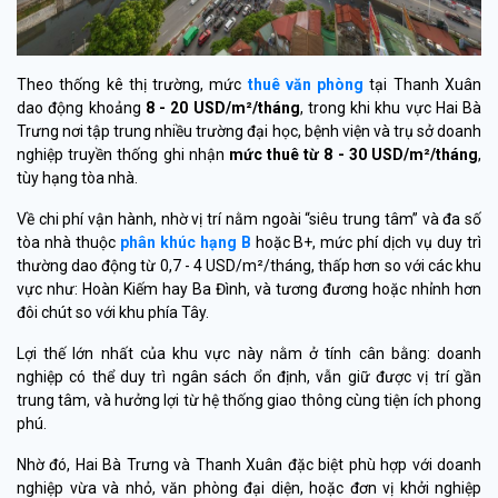
Theo thống kê thị trường, mức
thuê văn phòng
tại Thanh Xuân
dao động khoảng
8 - 20 USD/m²/tháng
, trong khi khu vực Hai Bà
Trưng nơi tập trung nhiều trường đại học, bệnh viện và trụ sở doanh
nghiệp truyền thống ghi nhận
mức thuê từ 8 - 30 USD/m²/tháng
,
tùy hạng tòa nhà.
Về chi phí vận hành, nhờ vị trí nằm ngoài “siêu trung tâm” và đa số
tòa nhà thuộc
phân khúc hạng B
hoặc B+, mức phí dịch vụ duy trì
thường dao động từ 0,7 - 4 USD/m²/tháng, thấp hơn so với các khu
vực như: Hoàn Kiếm hay Ba Đình, và tương đương hoặc nhỉnh hơn
đôi chút so với khu phía Tây.
Lợi thế lớn nhất của khu vực này nằm ở tính cân bằng: doanh
nghiệp có thể duy trì ngân sách ổn định, vẫn giữ được vị trí gần
trung tâm, và hưởng lợi từ hệ thống giao thông cùng tiện ích phong
phú.
Nhờ đó, Hai Bà Trưng và Thanh Xuân đặc biệt phù hợp với doanh
nghiệp vừa và nhỏ, văn phòng đại diện, hoặc đơn vị khởi nghiệp