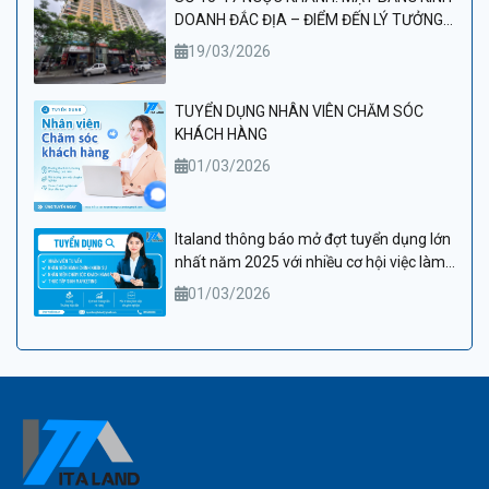
DOANH ĐẮC ĐỊA – ĐIỂM ĐẾN LÝ TƯỞNG
CHO PHÒNG KHÁM VÀ THẨM MỸ VIỆN
19/03/2026
CAO CẤP
TUYỂN DỤNG NHÂN VIÊN CHĂM SÓC
KHÁCH HÀNG
01/03/2026
Italand thông báo mở đợt tuyển dụng lớn
nhất năm 2025 với nhiều cơ hội việc làm
hấp dẫn
01/03/2026