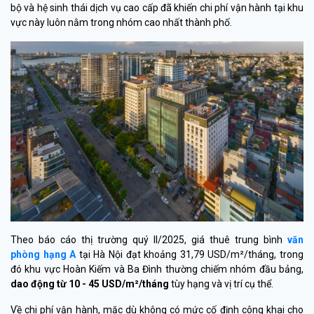
bộ và hệ sinh thái dịch vụ cao cấp đã khiến chi phí vận hành tại khu
vực này luôn nằm trong nhóm cao nhất thành phố.
Theo báo cáo thị trường quý II/2025, giá thuê trung bình
văn
phòng hạng A
tại Hà Nội đạt khoảng 31,79 USD/m²/tháng, trong
đó khu vực Hoàn Kiếm và Ba Đình thường chiếm nhóm đầu bảng,
dao động từ 10 - 45 USD/m²/tháng
tùy hạng và vị trí cụ thể.
Về chi phí vận hành, mặc dù không có mức cố định công khai cho