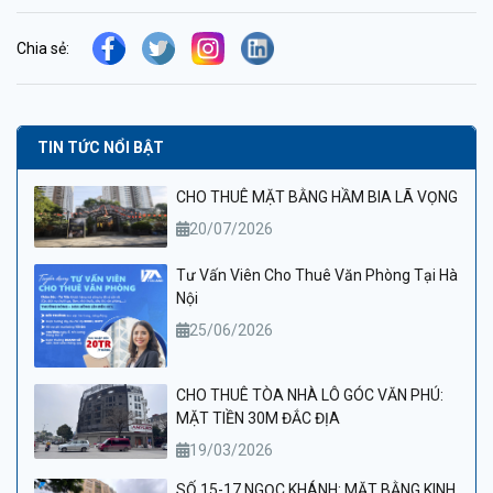
Chia sẻ:
TIN TỨC NỔI BẬT
CHO THUÊ MẶT BẰNG HẦM BIA LÃ VỌNG
20/07/2026
Tư Vấn Viên Cho Thuê Văn Phòng Tại Hà
Nội
25/06/2026
CHO THUÊ TÒA NHÀ LÔ GÓC VĂN PHÚ:
MẶT TIỀN 30M ĐẮC ĐỊA
19/03/2026
SỐ 15-17 NGỌC KHÁNH: MẶT BẰNG KINH