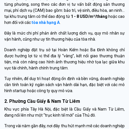
từng phường, song theo các đơn vị tư vấn bất động sản thương
mại, phí dịch vụ (CAM) bao gồm: bảo trì, vệ sinh, điều hòa, an ninh…
tại khu trung tâm có thể dao động từ
1 - 8 USD/m²/tháng
hoặc cao
hơn đối với các
tòa nhà hạng A
.
Đây là mức chi phí phản ánh chất lượng dịch vụ, quy mô nhân sự
vận hành, cũng như uy tín thương hiệu của tòa nhà.
Doanh nghiệp đặt trụ sở tại Hoàn Kiếm hoặc Ba Đình không chỉ
được hưởng lợi từ vị thế địa lý “vàng”, kết nối giao thương thuận
tiện, mà còn nâng cao hình ảnh thương hiệu nhờ tọa lạc giữa khu
vực tài chính, hành chính trung tâm.
Tuy nhiên, để duy trì hoạt động ổn định và bền vững, doanh nghiệp
cần tính toán kỹ ngân sách vận hành dài hạn, đặc biệt với các mô
hình startup hoặc công ty quy mô vừa.
2. Phường Cầu Giấy & Nam Từ Liêm
Khu vực phía Tây Hà Nội, đặc biệt là Cầu Giấy và Nam Từ Liêm,
đang nổi lên như một “trục kinh tế mới” của Thủ đô.
Trong vài năm gần đây, nơi đây thu hút mạnh mẽ các doanh nghiệp