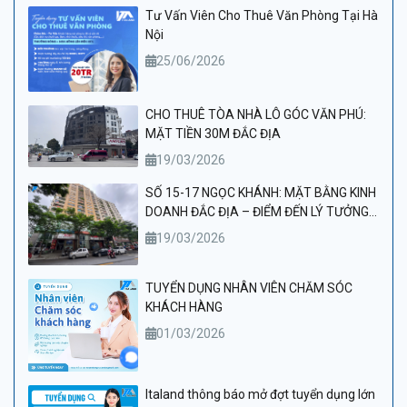
Tư Vấn Viên Cho Thuê Văn Phòng Tại Hà
Nội
25/06/2026
CHO THUÊ TÒA NHÀ LÔ GÓC VĂN PHÚ:
MẶT TIỀN 30M ĐẮC ĐỊA
19/03/2026
SỐ 15-17 NGỌC KHÁNH: MẶT BẰNG KINH
DOANH ĐẮC ĐỊA – ĐIỂM ĐẾN LÝ TƯỞNG
CHO PHÒNG KHÁM VÀ THẨM MỸ VIỆN
19/03/2026
CAO CẤP
TUYỂN DỤNG NHÂN VIÊN CHĂM SÓC
KHÁCH HÀNG
01/03/2026
Italand thông báo mở đợt tuyển dụng lớn