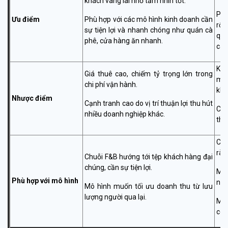
khách vãng lai nhờ tầm nhìn tốt.
Phù
Ưu điểm
Phù hợp với các mô hình kinh doanh cần
rộn
sự tiện lợi và nhanh chóng như quán cà
quá
phê, cửa hàng ăn nhanh.
caf
Khó
Giá thuê cao, chiếm tỷ trọng lớn trong
mar
chi phí vận hành.
khá
Nhược điểm
Cạnh tranh cao do vị trí thuận lợi thu hút
Cần
nhiều doanh nghiệp khác.
thấ
Chu
ràn
Chuỗi F&B hướng tới tệp khách hàng đại
chúng, cần sự tiện lợi.
Mô 
Phù hợp với mô hình
ngh
Mô hình muốn tối ưu doanh thu từ lưu
lượng người qua lại.
Mô 
côn