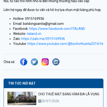
Nội, từ các mô hình nhỏ lẻ đến những thương hiệu cao cấp.
Liên hệ ngay để được tư vấn và hỗ trợ lựa chọn mặt bằng phù hợp.
Hotline: 0915169936
Email: batdongsanita@gmail.com
Facebook:
https://www.facebook.com/ITALAND
Website:
italand.vn
Zalo:
https://zalo.me/0915169936
Youtube:
https://www.youtube.com/@bschothueita2314/feat
Chia sẻ:
TIN TỨC NỔI BẬT
CHO THUÊ MẶT BẰNG HẦM BIA LÃ VỌNG
20/07/2026