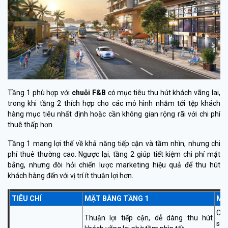
Tầng 1 phù hợp với
chuỗi F&B
có mục tiêu thu hút khách vãng lai,
trong khi tầng 2 thích hợp cho các mô hình nhắm tới tệp khách
hàng mục tiêu nhất định hoặc cần không gian rộng rãi với chi phí
thuê thấp hơn.
Tầng 1 mang lợi thế về khả năng tiếp cận và tầm nhìn, nhưng chi
phí thuê thường cao. Ngược lại, tầng 2 giúp tiết kiệm chi phí mặt
bằng, nhưng đòi hỏi chiến lược marketing hiệu quả để thu hút
khách hàng đến với vị trí ít thuận lợi hơn.
TIÊU CHÍ
MẶT BẰNG TẦNG 1
MẶ
Chi
Thuận lợi tiếp cận, dễ dàng thu hút
so 