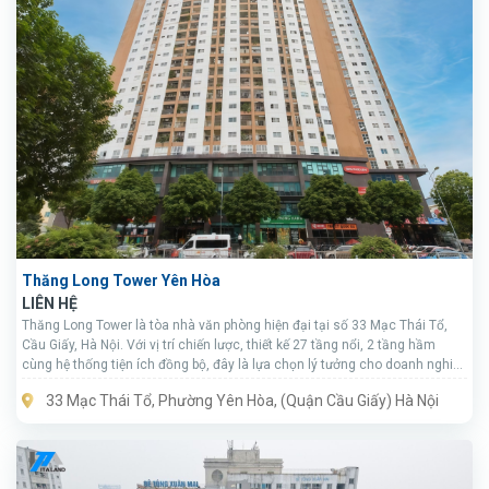
Thăng Long Tower Yên Hòa
LIÊN HỆ
Thăng Long Tower là tòa nhà văn phòng hiện đại tại số 33 Mạc Thái Tổ,
Cầu Giấy, Hà Nội. Với vị trí chiến lược, thiết kế 27 tầng nổi, 2 tầng hầm
cùng hệ thống tiện ích đồng bộ, đây là lựa chọn lý tưởng cho doanh nghiệp
muốn thuê văn phòng giá tốt và chuyên nghiệp tại trung tâm Hà Nội.
33 Mạc Thái Tổ, Phường Yên Hòa, (Quận Cầu Giấy) Hà Nội