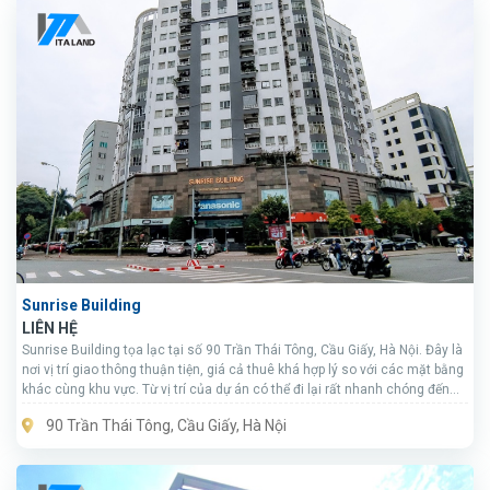
Sunrise Building
LIÊN HỆ
Sunrise Building tọa lạc tại số 90 Trần Thái Tông, Cầu Giấy, Hà Nội. Đây là
nơi vị trí giao thông thuận tiện, giá cả thuê khá hợp lý so với các mặt bằng
khác cùng khu vực. Từ vị trí của dự án có thể đi lại rất nhanh chóng đến
các tuyến đường như Phạm Hùng, Hoàng Quốc Việt, Mỹ Đình,…
90 Trần Thái Tông, Cầu Giấy, Hà Nội