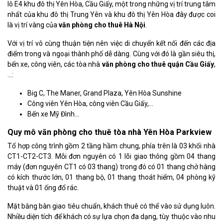
lô E4 khu đô thị Yên Hòa, Cầu Giấy, một trong những vị trí trung tâm
nhất của khu đô thị Trung Yên và khu đô thị Yên Hòa đây được coi
là vị trí vàng của
văn phòng cho thuê Hà Nội
.
Với vị trí vô cùng thuận tiện nên việc di chuyển kết nối đến các địa
điểm trong và ngoại thành phố dễ dàng. Cùng với đó là gần siêu thị,
bến xe, công viên, các tòa nhà
văn phòng cho thuê quận Cầu Giấy
,
…:
Big C, The Maner, Grand Plaza, Yên Hòa Sunshine
Công viên Yên Hòa, công viên Cầu Giấy,…
Bến xe Mỹ Đình…
Quy mô văn phòng cho thuê tòa nhà Yên Hòa Parkview
Tổ hợp công trình gồm 2 tầng hầm chung, phía trên là 03 khối nhà
CT1-CT2-CT3. Mỗi đơn nguyên có 1 lõi giao thông gồm 04 thang
máy (đơn nguyên CT1 có 03 thang) trong đó có 01 thang chở hàng
có kích thước lớn, 01 thang bộ, 01 thang thoát hiểm, 04 phòng kỹ
thuật và 01 ống đổ rác.
Mặt bằng bàn giao tiêu chuẩn, khách thuê có thể vào sử dụng luôn.
Nhiều diện tích để khách có sự lựa chọn đa dạng, tùy thuộc vào nhu