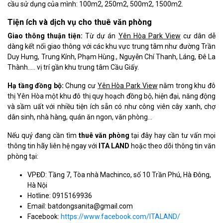
cầu sử dụng của mình: 100m2, 250m2, 500m2, 1500m2.
Tiện ích và dịch vụ cho thuê văn phòng
Giao thông thuận tiện:
Từ dự án
Yên Hòa Park View
cư dân dễ
dàng kết nối giao thông với các khu vực trung tâm như đường Trần
Duy Hưng, Trung Kính, Phạm Hùng., Nguyễn Chí Thanh, Láng, Đê La
Thành….. vị trí gần khu trung tâm Cầu Giấy.
Hạ tầng đồng bộ:
Chung cư
Yên Hòa Park View
nằm trong khu đô
thị Yên Hòa một khu đô thị quy hoạch đồng bộ, hiện đại, năng động
và sầm uất với nhiều tiện ích sẵn có như công viên cây xanh, chợ
dân sinh, nhà hàng, quán ăn ngon, văn phòng…
Nếu quý đang cần tìm
thuê văn phòng
tại đây hay cần tư vấn mọi
thông tin hãy liên hệ ngay với
ITA LAND
hoặc theo dõi thông tin văn
phòng tại:
VPĐD: Tầng 7, Tòa nhà Machinco, số 10 Trần Phú, Hà Đông,
Hà Nội
Hotline: 0915169936
Email: batdongsanita@gmail.com
Facebook:
https://www.facebook.com/ITALAND/