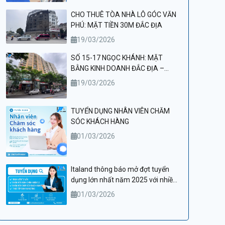
CHO THUÊ TÒA NHÀ LÔ GÓC VĂN
PHÚ: MẶT TIỀN 30M ĐẮC ĐỊA
19/03/2026
SỐ 15-17 NGỌC KHÁNH: MẶT
BẰNG KINH DOANH ĐẮC ĐỊA –
ĐIỂM ĐẾN LÝ TƯỞNG CHO PHÒNG
19/03/2026
KHÁM VÀ THẨM MỸ VIỆN CAO CẤP
TUYỂN DỤNG NHÂN VIÊN CHĂM
SÓC KHÁCH HÀNG
01/03/2026
Italand thông báo mở đợt tuyển
dụng lớn nhất năm 2025 với nhiều
cơ hội việc làm hấp dẫn
01/03/2026