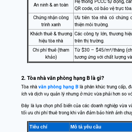
Hệ thống PCCC tự động, cam
An ninh & an toàn
QR code, có bảo vệ trực tòa
Chứng nhận công
Ưu tiên tòa nhà có chứng 
trình xanh
thiện môi trường.
Khách thuê & thương
Các công ty lớn, thương hiệ
hiệu tòa nhà
trên thị trường.
Chi phí thuê (tham
Từ $30 – $45/m²/tháng (chư
khảo)
tương ứng với chất lượng và
2. Tòa nhà văn phòng hạng B là gì?
Tòa nhà
văn phòng hạng B
là phân khúc trung cấp, đá
ích và dịch vụ quản lý nhưng ở mức vừa phải hơn so v
Đây là lựa chọn phổ biến của các doanh nghiệp vừa và
tối ưu chi phí thuê trong khi vẫn đảm bảo hình ảnh chu
Tiêu chí
Mô tả yêu cầu