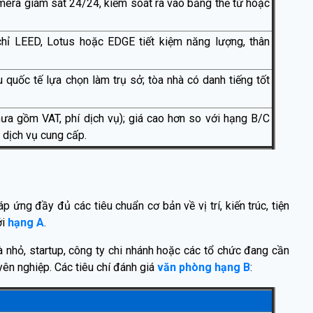
era giám sát 24/24, kiểm soát ra vào bằng thẻ từ hoặc
.
chỉ LEED, Lotus hoặc EDGE tiết kiệm năng lượng, thân
u quốc tế lựa chọn làm trụ sở; tòa nhà có danh tiếng tốt
a gồm VAT, phí dịch vụ); giá cao hơn so với hạng B/C
 dịch vụ cung cấp.
p ứng đầy đủ các tiêu chuẩn cơ bản về vị trí, kiến trúc, tiện
ới
hạng A
.
 nhỏ, startup, công ty chi nhánh hoặc các tổ chức đang cần
yên nghiệp. Các tiêu chí đánh giá
văn phòng hạng B
: