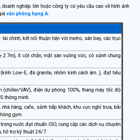
, doanh nghiệp lớn hoặc công ty có yêu cầu cao về hình ảnh
giá
văn phòng hạng A
:
tài chính; kết nối thuận tiện với metro, sân bay, các trục
 (≥ 2.7m), ít cột chắn, mặt sàn vuông vức, có sảnh chung
(kính Low-E, đá granite, nhôm kính cách âm...), đạt tiêu
m (chiller/VAV), điện dự phòng 100%, thang máy tốc độ
MS thông minh.
 nhà hàng, cafe, sảnh tiếp khách, khu vực nghỉ trưa, bãi
 phòng gym.
 trong nước đạt chuẩn ISO, cung cấp các dịch vụ chuyên
n, hỗ trợ kỹ thuật 24/7.