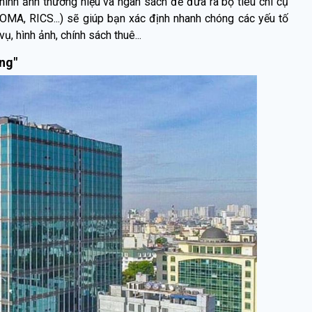
hình ảnh thương hiệu và ngân sách để đưa ra bộ tiêu chí cụ
BOMA, RICS...) sẽ giúp bạn xác định nhanh chóng các yếu tố
 vụ, hình ảnh, chính sách thuê...
ạng"