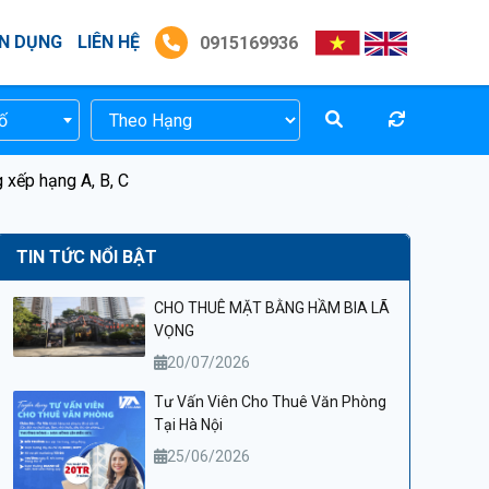
N DỤNG
LIÊN HỆ
0915169936
ố
 xếp hạng A, B, C
TIN TỨC NỔI BẬT
CHO THUÊ MẶT BẰNG HẦM BIA LÃ
VỌNG
20/07/2026
Tư Vấn Viên Cho Thuê Văn Phòng
Tại Hà Nội
25/06/2026