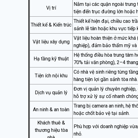
Nằm tại các quận ngoài trung t
Vị trí
tiện đến trục đường lớn hoặc 
Thiết kế hiện đại, chiều cao tr
Thiết kế & Kiến trúc
sảnh lễ tân hoặc khu vực tiếp 
Vật liệu hoàn thiện ở mức khá
Vật liệu xây dựng
nghiệp), đảm bảo thẩm mỹ và 
Hệ thống điều hòa trung tâm 
Hạ tầng kỹ thuật
70% tải văn phòng), 2–4 thang
Có nhà vệ sinh riêng từng tầng
Tiện ích nội khu
hàng tiện lợi gần sảnh tòa nhà.
Đơn vị quản lý chuyên nghiệp, 
Dịch vụ quản lý
hỗ trợ xử lý sự cố nhanh chóng
Trang bị camera an ninh, hệ t
An ninh & an toàn
hoặc chốt bảo vệ tại sảnh.
Khách thuê &
Phù hợp với doanh nghiệp vừa, 
thương hiệu tòa
nhỏ.
nhà