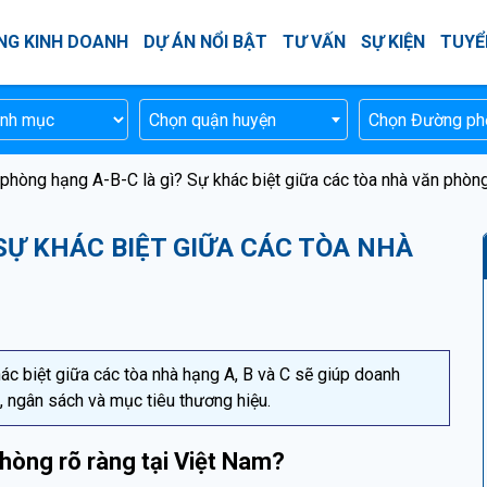
NG KINH DOANH
DỰ ÁN NỔI BẬT
TƯ VẤN
SỰ KIỆN
TUYỂ
Chọn quận huyện
Chọn Đường ph
phòng hạng A-B-C là gì? Sự khác biệt giữa các tòa nhà văn phòng
SỰ KHÁC BIỆT GIỮA CÁC TÒA NHÀ
hác biệt giữa các tòa nhà hạng A, B và C sẽ giúp doanh
, ngân sách và mục tiêu thương hiệu.
hòng rõ ràng tại Việt Nam?