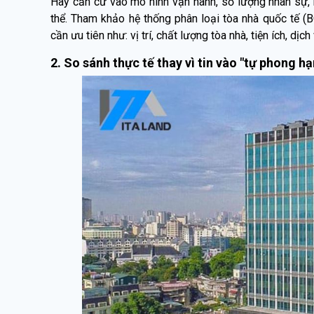
Hãy căn cứ vào mô hình vận hành, số lượng nhân sự, 
thể. Tham khảo hệ thống phân loại tòa nhà quốc tế (
cần ưu tiên như: vị trí, chất lượng tòa nhà, tiện ích, dịch
2. So sánh thực tế thay vì tin vào "tự phong h